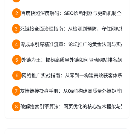
2
百度快照深度解码：SEO诊断利器与更新机制全揭秘
3
死链接全面治理指南：从检测到预防，守住网站权重
4
零成本引爆精准流量：论坛推广的黄金法则与实战全
5
外链为王：揭秘高质量外链如何驱动网站排名飙升
6
网络推广实战指南：从零到一构建高效获客体系
7
友情链接操盘手册：从0到1构建高质量外链矩阵的完
8
破解搜索引擎算法：网页优化的核心技术框架与致命